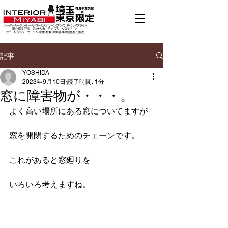
メニュー
有料地域あり
記事
YOSHIDA
2023年9月10日
読了時間: 1分
窓に障害物が・・・。
よく高い場所にある窓についてますが
窓を開閉するためのチェーンです。
これがあると窓廻りを
いろいろ考えますね。