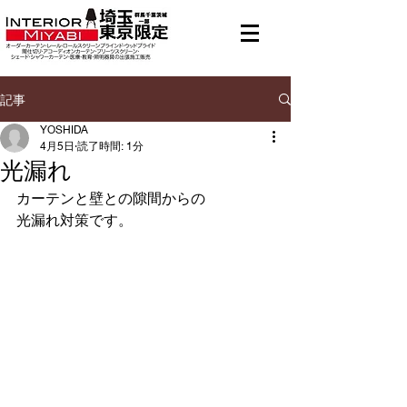
メニュー
有料地域あり
記事
YOSHIDA
4月5日
読了時間: 1分
光漏れ
カーテンと壁との隙間からの
光漏れ対策です。