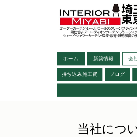
ホーム
新築情報
会
持ち込み施工費
ブログ
当社につ