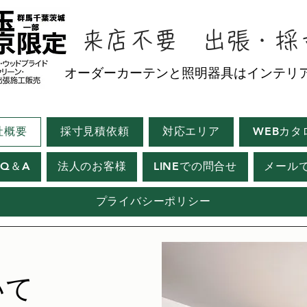
来店不要 出張・採
​オーダーカーテンと照明器具はインテリ
社概要
採寸見積依頼
対応エリア
WEBカタ
Q＆A
法人のお客様
LINEでの問合せ
メール
プライバシーポリシー
いて