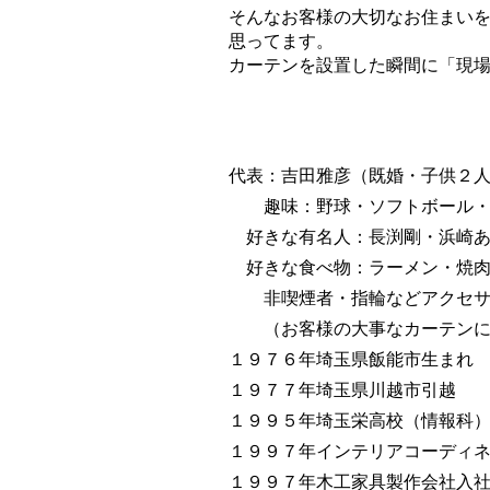
そんなお客様の大切なお住まい
思ってます。
カーテンを設置した瞬間に「現
代表：吉田雅彦（既婚・子供２
趣味：野球・ソフトボール・フ
​ 好きな有名人：長渕剛・浜崎
​ 好きな食べ物：ラーメン・焼
​ 非喫煙者・指輪などアクセ
​
（お客様の大事なカーテンに
１９７６年埼玉県飯能市生まれ
１９７７年埼玉県川越市引越
１９９５年埼玉栄高校（情報科
１９９７年インテリアコーディ
​１９９７年木工家具製作会社入